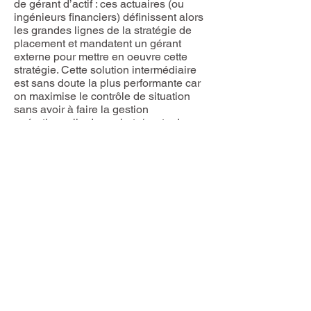
de gérant d’actif : ces actuaires (ou
ingénieurs financiers) définissent alors
les grandes lignes de la stratégie de
placement et mandatent un gérant
externe pour mettre en oeuvre cette
stratégie. Cette solution intermédiaire
est sans doute la plus performante car
on maximise le contrôle de situation
sans avoir à faire la gestion
opérationnelle des achats/vente de
titres financiers sur les marchés
financiers.
Ensuite, la caisse de retraite entrera
dans sa phase de gestion
opérationnelle et vivra sa vie.
Maintenant, voyons combien de temps
il faut pour faire tout ça.
Combien de temps faut-il pour
mettre tout ça en place ?
Recruter les bons actuaires (ou