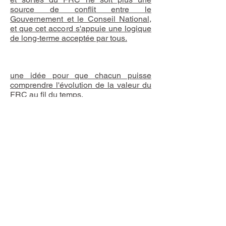
source de conflit entre le
Gouvernement et le Conseil National,
et que cet accord s'appuie une logique
de long-terme acceptée par tous.
10
une idée pour que chacun puisse
comprendre l'évolution de la valeur du
FRC au fil du temps.
11
une idée
importante
pour que toutes
les dépenses figurent dans la loi de
budget : budgéter les trocs et ainsi
anticiper le moment où on ne pourra
plus rien troquer